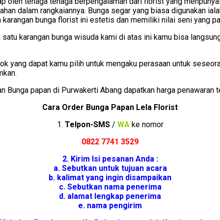
p oleh tenaga tenaga berpengalaman dari florist yang menpunyai 
n dalam rangkaiannya. Bunga segar yang biasa digunakan ialah b
arangan bunga florist ini estetis dan memiliki nilai seni yang pal
satu karangan bunga wisuda kami di atas ini kamu bisa langsu
hok yang dapat kamu pilih untuk mengaku perasaan untuk seseora
mkan.
 Bunga papan di Purwakerti Abang dapatkan harga penawaran te
Cara Order Bunga Papan Lela Florist
1.
Telpon-SMS
/
WA
ke nomor
0822 7741 352
9
2. Kirim Isi pesanan Anda :
a. Sebutkan untuk tujuan acara
b. kalimat yang ingin disampaikan
c. Sebutkan nama penerima
d. alamat lengkap penerima
e. nama pengirim