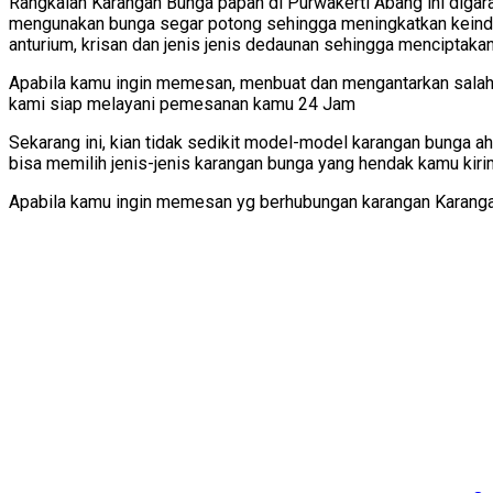
Rangkaian Karangan Bunga papan di Purwakerti Abang ini digara
mengunakan bunga segar potong sehingga meningkatkan keindaha
anturium, krisan dan jenis jenis dedaunan sehingga menciptakan k
Apabila kamu ingin memesan, menbuat dan mengantarkan salah 
kami siap melayani pemesanan kamu 24 Jam
Sekarang ini, kian tidak sedikit model-model karangan bunga a
bisa memilih jenis-jenis karangan bunga yang hendak kamu kiri
Apabila kamu ingin memesan yg berhubungan karangan Karangan