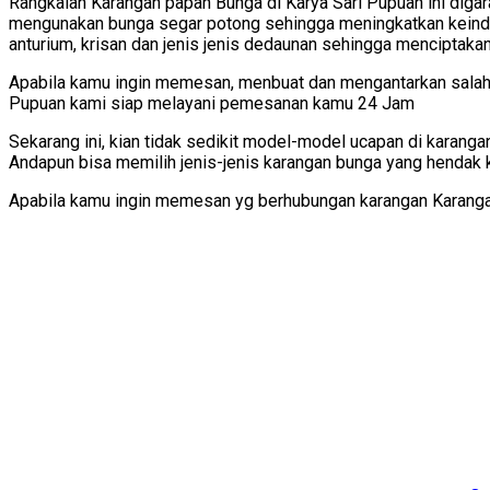
Rangkaian Karangan papan Bunga di Karya Sari Pupuan ini digara
mengunakan bunga segar potong sehingga meningkatkan keindaha
anturium, krisan dan jenis jenis dedaunan sehingga menciptakan 
Apabila kamu ingin memesan, menbuat dan mengantarkan salah 
Pupuan kami siap melayani pemesanan kamu 24 Jam
Sekarang ini, kian tidak sedikit model-model ucapan di karang
Andapun bisa memilih jenis-jenis karangan bunga yang hendak 
Apabila kamu ingin memesan yg berhubungan karangan Karangan