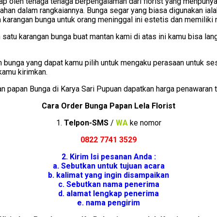
p oleh tenaga tenaga berpengalaman dari florist yang menpunyai 
n dalam rangkaiannya. Bunga segar yang biasa digunakan ialah b
karangan bunga untuk orang meninggal ini estetis dan memiliki nil
satu karangan bunga buat mantan kami di atas ini kamu bisa la
an bunga yang dapat kamu pilih untuk mengaku perasaan untuk ses
kamu kirimkan.
 papan Bunga di Karya Sari Pupuan dapatkan harga penawaran te
Cara Order Bunga Papan Lela Florist
1.
Telpon-SMS
/
WA
ke nomor
0822 7741 352
9
2. Kirim Isi pesanan Anda :
a. Sebutkan untuk tujuan acara
b. kalimat yang ingin disampaikan
c. Sebutkan nama penerima
d. alamat lengkap penerima
e. nama pengirim