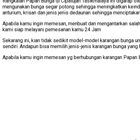
Rangkaian Papan Bunga di Cipatujah Tasikmalaya ini digarap ole
mengunakan bunga segar potong sehingga meningkatkan keindaha
anturium, krisan dan jenis jenis dedaunan sehingga menciptakan 
Apabila kamu ingin memesan, menbuat dan mengantarkan salah 
kami siap melayani pemesanan kamu 24 Jam
Sekarang ini, kian tidak sedikit model-model karangan bunga u
sendiri. Andapun bisa memilih jenis-jenis karangan bunga yang
Apabila kamu ingin memesan yg berhubungan karangan Papan Bun