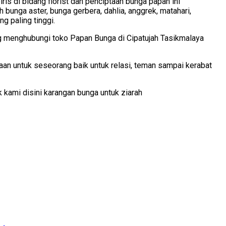
is di bidang florist dan penciptaan bunga papan ini
unga aster, bunga gerbera, dahlia, anggrek, matahari,
g paling tinggi.
g menghubungi toko Papan Bunga di Cipatujah Tasikmalaya
aan untuk seseorang baik untuk relasi, teman sampai kerabat
kami disini karangan bunga untuk ziarah