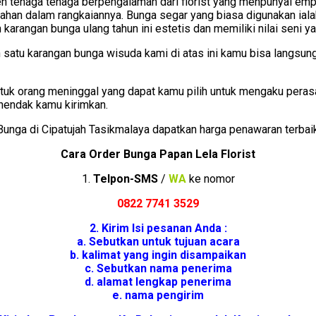
h tenaga tenaga berpengalaman dari florist yang menpunyai empir
n dalam rangkaiannya. Bunga segar yang biasa digunakan ialah b
karangan bunga ulang tahun ini estetis dan memiliki nilai seni yan
satu karangan bunga wisuda kami di atas ini kamu bisa langsun
ntuk orang meninggal yang dapat kamu pilih untuk mengaku peras
 hendak kamu kirimkan.
ga di Cipatujah Tasikmalaya dapatkan harga penawaran terbaik 
Cara Order Bunga Papan Lela Florist
1.
Telpon-SMS
/
WA
ke nomor
0822 7741 352
9
2. Kirim Isi pesanan Anda :
a. Sebutkan untuk tujuan acara
b. kalimat yang ingin disampaikan
c. Sebutkan nama penerima
d. alamat lengkap penerima
e. nama pengirim